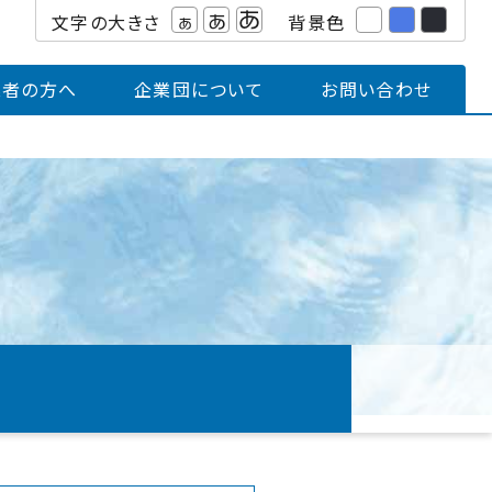
文字の大きさ
背景色
業者の方へ
企業団について
お問い合わせ