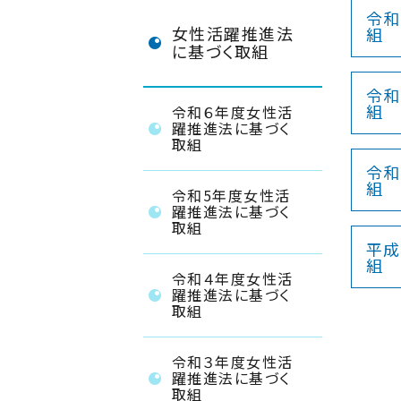
令和
女性活躍推進法
組
に基づく取組
令和
組
令和６年度女性活
躍推進法に基づく
取組
令和
組
令和5年度女性活
躍推進法に基づく
取組
平成
組
令和４年度女性活
躍推進法に基づく
取組
令和３年度女性活
躍推進法に基づく
取組