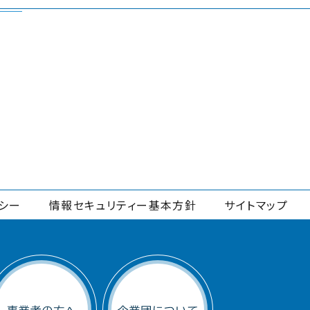
シー
情報セキュリティー基本方針
サイトマップ