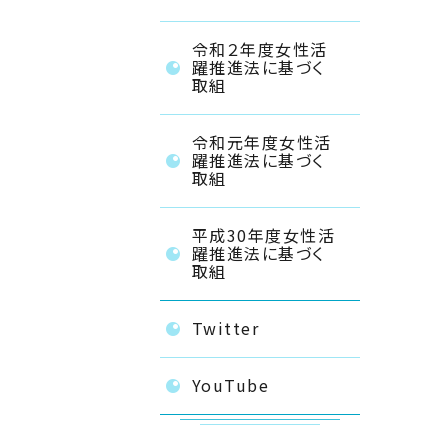
令和２年度女性活
躍推進法に基づく
取組
令和元年度女性活
躍推進法に基づく
取組
平成30年度女性活
躍推進法に基づく
取組
Twitter
YouTube