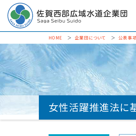
HOME
企業団について
公表事
女性活躍推進法に