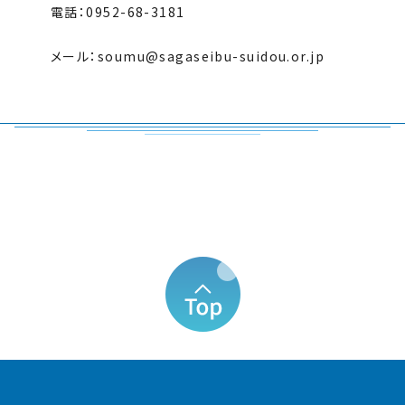
電話：0952-68-3181
メール：soumu@sagaseibu-suidou.or.jp